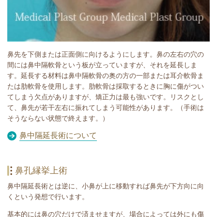
鼻先を下側または正面側に向けるようにします。鼻の左右の穴の
間には鼻中隔軟骨という板が立っていますが、それを延長しま
す。延長する材料は鼻中隔軟骨の奥の方の一部または耳介軟骨ま
たは肋軟骨を使用します。肋軟骨は採取するときに胸に傷がつい
てしまう欠点がありますが、矯正力は最も強いです。リスクとし
て、鼻先が若干左右に振れてしまう可能性があります。（手術は
そうならない状態で終えます。）
鼻中隔延長術について
鼻孔縁挙上術
鼻中隔延長術とは逆に、小鼻が上に移動すれば鼻先が下方向に向
くという発想で行います。
基本的には鼻の穴だけで済ませますが、場合によっては外にも傷