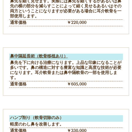
鼻先を細く見せます。実際には鼻先を細くするかあるいは鼻
先の横の部分を減らすことによって細く見せるあるいはその
両方ということになりますが必要がある場合に耳介軟骨を一
部使用します。
通常価格
￥220,000
鼻中隔延長術（軟骨移植あり）
鼻先を下に向ける治療になります。上品な印象になることが
多いです。鼻の構造に対する豊富な知識と高度な技術が必要
になります。耳介軟骨または鼻中隔軟骨の一部を使用しま
す。
通常価格
￥605,000
ハンプ削り（軟骨切除のみ）
軽度のわし鼻を改善します。
通常価格
￥330,000