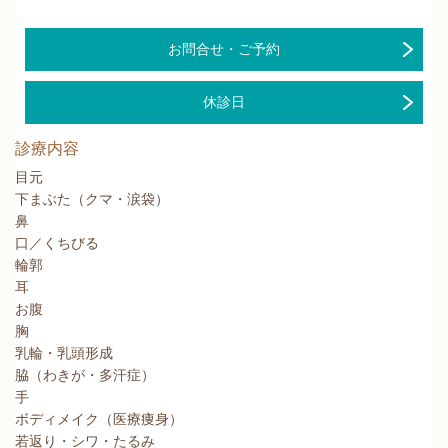
お問合せ・ご予約
休診日
診療内容
目元
下まぶた（クマ・涙袋）
鼻
口／くちびる
輪郭
耳
お腹
胸
乳輪・乳頭形成
脇（わきが・多汗症）
手
ボディメイク（医療痩身）
若返り・シワ・たるみ