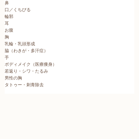
鼻
口／くちびる
輪郭
耳
お腹
胸
乳輪・乳頭形成
脇（わきが・多汗症）
手
ボディメイク（医療痩身）
若返り・シワ・たるみ
男性の胸
タトゥー・刺青除去