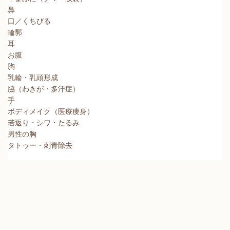
鼻
口／くちびる
輪郭
耳
お腹
胸
乳輪・乳頭形成
脇（わきが・多汗症）
手
ボディメイク（医療痩身）
若返り・シワ・たるみ
男性の胸
タトゥー・刺青除去