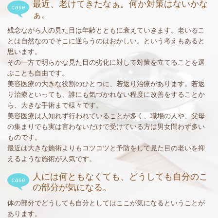
最近、老けてきたなぁ。何か対策はないかな
ぁ。
残念ながら人の見た目は年齢とともに衰えていきます。老いるこ
とは自然なのでそこに逆らうのはおかしい。という考えもあると
思います。
その一方で明らかな見た目の劣化に対して対策を立てることを選
ぶことも自由です。
美容医療の大きな役割のひとつに、若返り治療があります。若返
り治療といっても、誰にも気づかれない程度に改善をすることか
ら、大きな手術まで様々です。
美容医療は人知れず行われていることが多く、職場の人や、父母
の集まりでも実は言わないだけで受けている方は男女問わず多い
ものです。
最近は大きな施術よりもコツコツと予防をして見た目の老いを抑
えるような施術が人気です。
人には何ともなくても、どうしても自分のこ
の部分が気になる。
体の部分でどうしても自分としてはここが気になるということが
あります。