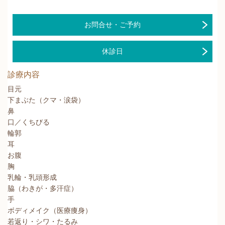
お問合せ・ご予約
休診日
診療内容
目元
下まぶた（クマ・涙袋）
鼻
口／くちびる
輪郭
耳
お腹
胸
乳輪・乳頭形成
脇（わきが・多汗症）
手
ボディメイク（医療痩身）
若返り・シワ・たるみ