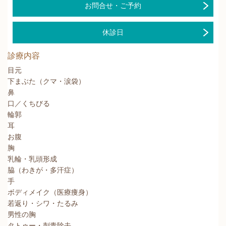
お問合せ・ご予約
休診日
診療内容
目元
下まぶた（クマ・涙袋）
鼻
口／くちびる
輪郭
耳
お腹
胸
乳輪・乳頭形成
脇（わきが・多汗症）
手
ボディメイク（医療痩身）
若返り・シワ・たるみ
男性の胸
タトゥー・刺青除去