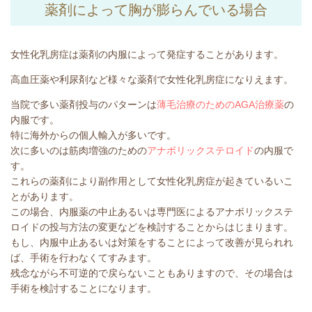
薬剤によって胸が膨らんでいる場合
女性化乳房症は薬剤の内服によって発症することがあります。
高血圧薬や利尿剤など様々な薬剤で女性化乳房症になりえます。
当院で多い薬剤投与のパターンは
薄毛治療のためのAGA治療薬
の
内服です。
特に海外からの個人輸入が多いです。
次に多いのは筋肉増強のための
アナボリックステロイド
の内服で
す。
これらの薬剤により副作用として女性化乳房症が起きているいこ
とがあります。
この場合、内服薬の中止あるいは専門医によるアナボリックステ
ロイドの投与方法の変更などを検討することからはじまります。
もし、内服中止あるいは対策をすることによって改善が見られれ
ば、手術を行わなくてすみます。
残念ながら不可逆的で戻らないこともありますので、その場合は
手術を検討することになります。